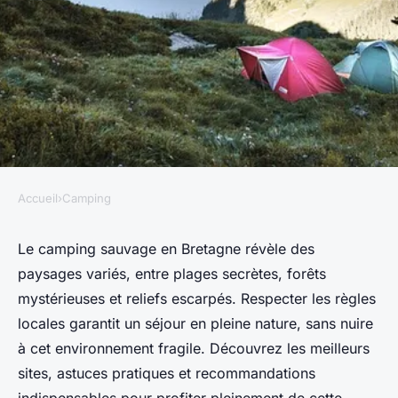
Accueil
›
Camping
CAMPING
Camping sauvage en Bretagne
Le camping sauvage en Bretagne révèle des
paysages variés, entre plages secrètes, forêts
: explorez les trésors cachés
mystérieuses et reliefs escarpés. Respecter les règles
locales garantit un séjour en pleine nature, sans nuire
Samuel
•
30 mai 2025
•
4 min de lecture
à cet environnement fragile. Découvrez les meilleurs
sites, astuces pratiques et recommandations