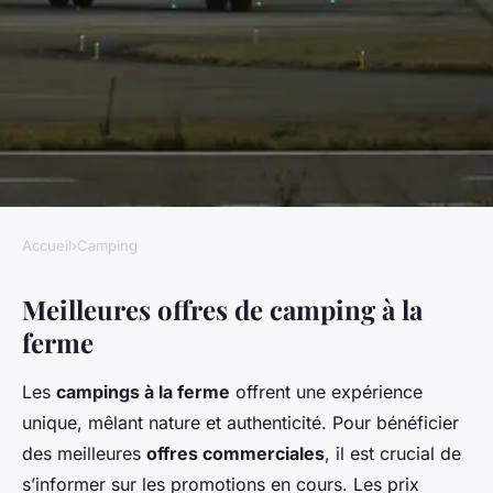
Accueil
›
Camping
CAMPING
Meilleures offres de camping à la
Camping à la ferme : les
ferme
meilleures offres
commerciales
Les
campings à la ferme
offrent une expérience
unique, mêlant nature et authenticité. Pour bénéficier
Samuel
•
26 février 2025
•
5 min de lecture
des meilleures
offres commerciales
, il est crucial de
s’informer sur les promotions en cours. Les prix