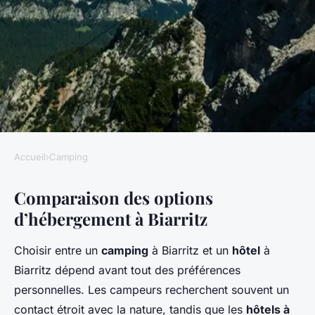
Accueil
›
Camping
CAMPING
Comparaison des options
Camping à Biarritz ou hôtel :
d’hébergement à Biarritz
lequel choisir ?
Choisir entre un
camping
à Biarritz et un
hôtel
à
Samuel
•
6 mars 2025
•
5 min de lecture
Biarritz dépend avant tout des préférences
personnelles. Les campeurs recherchent souvent un
contact étroit avec la nature, tandis que les
hôtels à