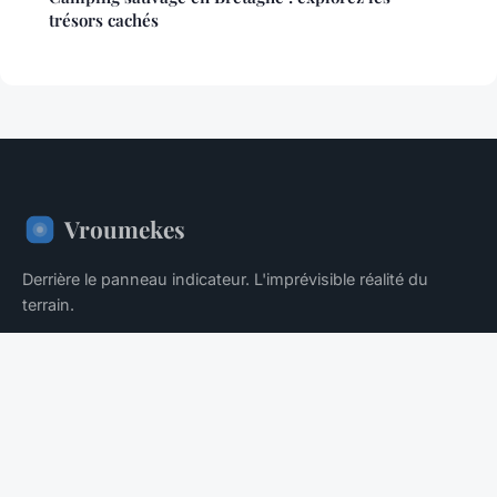
trésors cachés
Vroumekes
Derrière le panneau indicateur. L'imprévisible réalité du
terrain.
Accueil
Mentions légales
Contact
© 2026 Vroumekes. Tous droits réservés.