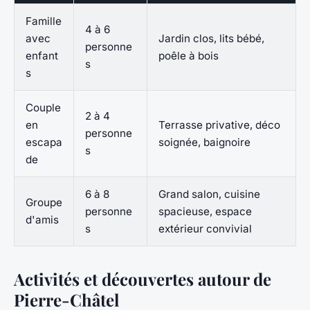
Famille
4 à 6
avec
Jardin clos, lits bébé,
personne
enfant
poêle à bois
s
s
Couple
2 à 4
en
Terrasse privative, déco
personne
escapa
soignée, baignoire
s
de
6 à 8
Grand salon, cuisine
Groupe
personne
spacieuse, espace
d'amis
s
extérieur convivial
Activités et découvertes autour de
Pierre-Châtel