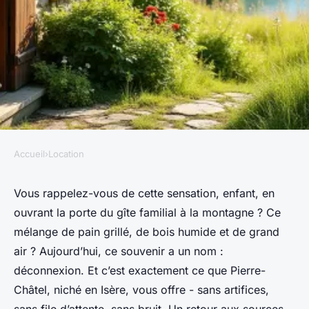
Accueil
›
Location
LOCATION
Gîte à Pierre-Châtel : des
Vous rappelez-vous de cette sensation, enfant, en
ouvrant la porte du gîte familial à la montagne ? Ce
vacances authentiques au
mélange de pain grillé, de bois humide et de grand
cœur des Alpes
air ? Aujourd’hui, ce souvenir a un nom :
déconnexion. Et c’est exactement ce que Pierre-
Callista
•
06/03/2026 11:01
•
11 min de lecture
Châtel, niché en Isère, vous offre - sans artifices,